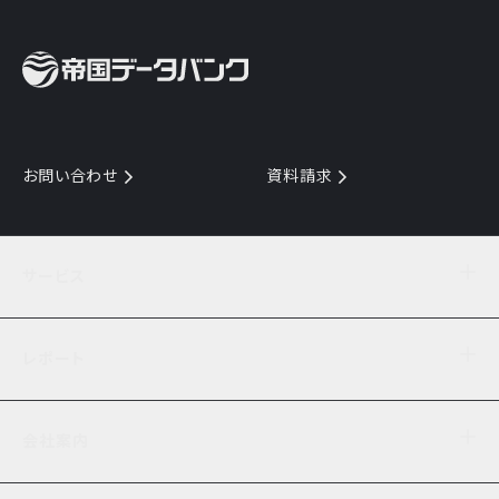
お問い合わせ
資料請求
サービス
目的からサービスを探す
レポート
サービス一覧を見る
TDB企業コード
倒産情報
データ連携サービス
会社案内
経済・経営
口座振替のご案内
業界動向