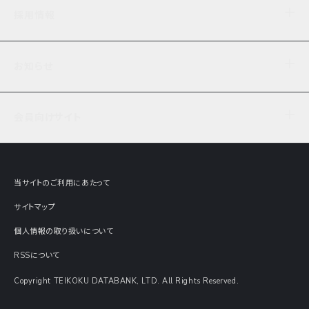
企業理念
TDB企業サーチ
ビジネスナレッジ
採用情報
事業内容
協力先専用コンテンツ
信用調査
ケーススタディ
お知らせ
データサービス
エピソードファイル
経営支援
社員インタビュー
ニュース
会社概要
仕事内容
会員向けサイト
セミナー情報
財務情報
募集要項・エントリー・マイページ
現在実施中のアンケート
全国事業所一覧
COSMOSNET
インターンシップ
共同研究実績
主要関連会社
TDB REPORT ONLINE
当サイトのご利用にあたって
動画でみる帝国データバンク
企業価値評価 Value Express
サイトマップ
数字でみる帝国データバンク
調査報告書に関するアンケート
個人情報の取り扱いについて
帝国データバンクの歴史
意外な所に帝国データバンク
RSSについて
Copyright TEIKOKU DATABANK, LTD. All Rights Reserved.