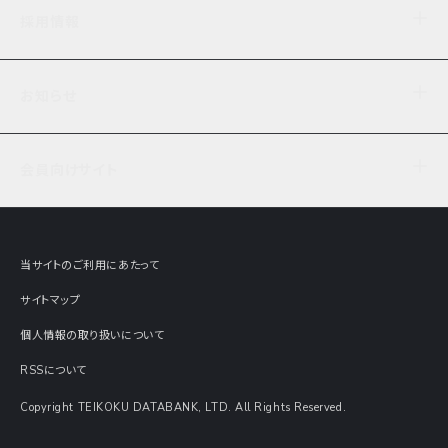
企業理念
TDB企業サーチ
ビジネスナレッジ
採用情報
事業内容
協力先専用コンテンツ
信用調査
ケーススタディ
お知らせ
データサービス
エピソードファイル
経営支援
社員インタビュー
ニュース
会社概要
仕事内容
会員向けサイト
セミナー情報
財務情報
募集要項・エントリー・マイページ
現在実施中のアンケート
全国事業所一覧
COSMOSNET
インターンシップ
共同研究実績
主要関連会社
TDB REPORT ONLINE
当サイトのご利用にあたって
動画でみる帝国データバンク
企業価値評価 Value Express
サイトマップ
数字でみる帝国データバンク
調査報告書に関するアンケート
個人情報の取り扱いについて
帝国データバンクの歴史
意外な所に帝国データバンク
RSSについて
Copyright TEIKOKU DATABANK, LTD. All Rights Reserved.