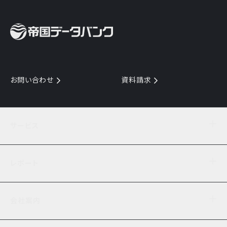
お問い合わせ
資料請求
サービス
目的からサービスを探す
レポート
サービス一覧を見る
TDB企業コード
倒産情報
データ連携サービス
会社案内
経済・経営
口座振替のご案内
業界動向