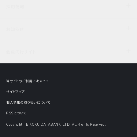
企業理念
TDB企業サーチ
ビジネスナレッジ
採用情報
事業内容
協力先専用コンテンツ
信用調査
ケーススタディ
お知らせ
データサービス
エピソードファイル
経営支援
社員インタビュー
ニュース
会社概要
仕事内容
会員向けサイト
セミナー情報
財務情報
募集要項・エントリー・マイページ
現在実施中のアンケート
全国事業所一覧
COSMOSNET
インターンシップ
共同研究実績
主要関連会社
TDB REPORT ONLINE
当サイトのご利用にあたって
動画でみる帝国データバンク
企業価値評価 Value Express
サイトマップ
数字でみる帝国データバンク
調査報告書に関するアンケート
個人情報の取り扱いについて
帝国データバンクの歴史
意外な所に帝国データバンク
RSSについて
Copyright TEIKOKU DATABANK, LTD. All Rights Reserved.