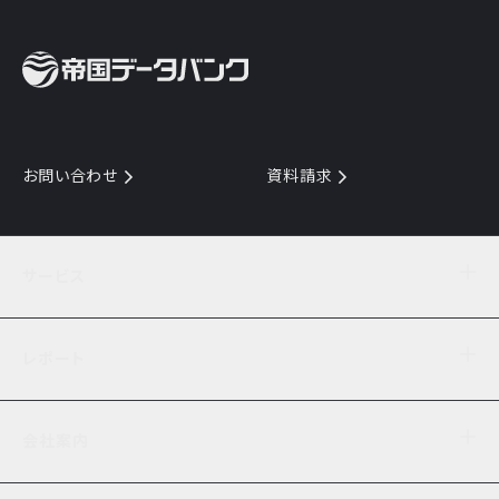
お問い合わせ
資料請求
サービス
目的からサービスを探す
レポート
サービス一覧を見る
TDB企業コード
倒産情報
データ連携サービス
会社案内
経済・経営
口座振替のご案内
業界動向