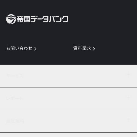
お問い合わせ
資料請求
サービス
目的からサービスを探す
レポート
サービス一覧を見る
TDB企業コード
倒産情報
データ連携サービス
会社案内
経済・経営
口座振替のご案内
業界動向