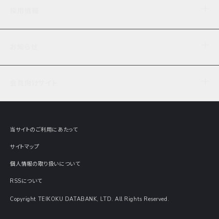
企業理念
TDB企業サーチ
ビジネスナレッジ
採用情報
事業内容
協力先専用コンテンツ
信用調査
ケーススタディ
お知らせ
データサービス
エピソードファイル
経営支援
社員インタビュー
ニュース
会社概要
仕事内容
会員向けサイト
セミナー情報
財務情報
募集要項・エントリー・マイページ
現在実施中のアンケート
全国事業所一覧
COSMOSNET
インターンシップ
共同研究実績
主要関連会社
TDB REPORT ONLINE
当サイトのご利用にあたって
動画でみる帝国データバンク
企業価値評価 Value Express
サイトマップ
数字でみる帝国データバンク
調査報告書に関するアンケート
個人情報の取り扱いについて
帝国データバンクの歴史
意外な所に帝国データバンク
RSSについて
Copyright TEIKOKU DATABANK, LTD. All Rights Reserved.