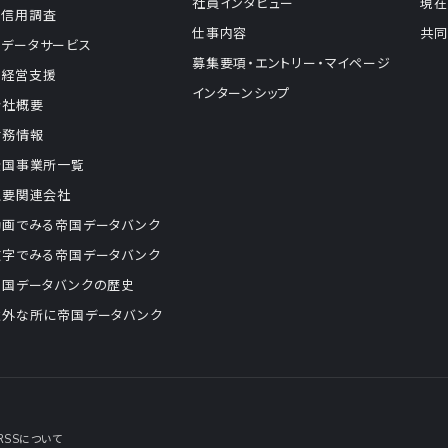
社員インタビュー
現在
信用調査
仕事内容
共同
データサービス
募集要項・エントリー・マイページ
経営支援
インターンシップ
会社概要
財務情報
全国事業所一覧
主要関連会社
動画でみる帝国データバンク
数字でみる帝国データバンク
帝国データバンクの歴史
意外な所に帝国データバンク
RSSについて