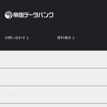
お問い合わせ
資料請求
サービス
目的からサービスを探す
レポート
サービス一覧を見る
TDB企業コード
倒産情報
データ連携サービス
会社案内
経済・経営
口座振替のご案内
業界動向