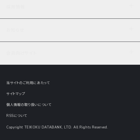
企業理念
TDB企業サーチ
ビジネスナレッジ
採用情報
事業内容
協力先専用コンテンツ
信用調査
ケーススタディ
お知らせ
データサービス
エピソードファイル
経営支援
社員インタビュー
ニュース
会社概要
仕事内容
会員向けサイト
セミナー情報
財務情報
募集要項・エントリー・マイページ
現在実施中のアンケート
全国事業所一覧
COSMOSNET
インターンシップ
共同研究実績
主要関連会社
TDB REPORT ONLINE
当サイトのご利用にあたって
動画でみる帝国データバンク
企業価値評価 Value Express
サイトマップ
数字でみる帝国データバンク
調査報告書に関するアンケート
個人情報の取り扱いについて
帝国データバンクの歴史
意外な所に帝国データバンク
RSSについて
Copyright TEIKOKU DATABANK, LTD. All Rights Reserved.