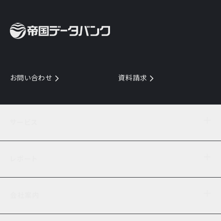
お問い合わせ
資料請求
サービス
目的からサービスを探す
レポート
サービス一覧を見る
TDB企業コード
倒産情報
データ連携サービス
会社案内
経済・経営
口座振替のご案内
業界動向