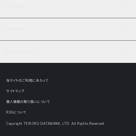
企業理念
TDB企業サーチ
ビジネスナレッジ
採用情報
事業内容
協力先専用コンテンツ
信用調査
ケーススタディ
お知らせ
データサービス
エピソードファイル
経営支援
社員インタビュー
ニュース
会社概要
仕事内容
会員向けサイト
セミナー情報
財務情報
募集要項・エントリー・マイページ
現在実施中のアンケート
全国事業所一覧
COSMOSNET
インターンシップ
共同研究実績
主要関連会社
TDB REPORT ONLINE
当サイトのご利用にあたって
動画でみる帝国データバンク
企業価値評価 Value Express
サイトマップ
数字でみる帝国データバンク
調査報告書に関するアンケート
個人情報の取り扱いについて
帝国データバンクの歴史
意外な所に帝国データバンク
RSSについて
Copyright TEIKOKU DATABANK, LTD. All Rights Reserved.