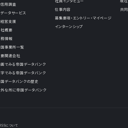
社員インタビュー
現在
信用調査
仕事内容
共同
データサービス
募集要項・エントリー・マイページ
経営支援
インターンシップ
会社概要
財務情報
全国事業所一覧
主要関連会社
動画でみる帝国データバンク
数字でみる帝国データバンク
帝国データバンクの歴史
意外な所に帝国データバンク
RSSについて