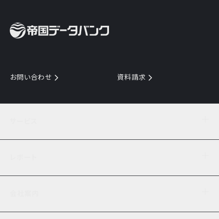
お問い合わせ
資料請求
サービス
目的からサービスを探す
レポート
サービス一覧を見る
TDB企業コード
倒産情報
データ連携サービス
会社案内
経済・経営
口座振替のご案内
業界動向