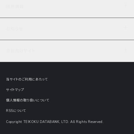
企業理念
TDB企業サーチ
ビジネスナレッジ
採用情報
事業内容
協力先専用コンテンツ
信用調査
ケーススタディ
お知らせ
データサービス
エピソードファイル
経営支援
社員インタビュー
ニュース
会社概要
仕事内容
会員向けサイト
セミナー情報
財務情報
募集要項・エントリー・マイページ
現在実施中のアンケート
全国事業所一覧
COSMOSNET
インターンシップ
共同研究実績
主要関連会社
TDB REPORT ONLINE
当サイトのご利用にあたって
動画でみる帝国データバンク
企業価値評価 Value Express
サイトマップ
数字でみる帝国データバンク
調査報告書に関するアンケート
個人情報の取り扱いについて
帝国データバンクの歴史
意外な所に帝国データバンク
RSSについて
Copyright TEIKOKU DATABANK, LTD. All Rights Reserved.