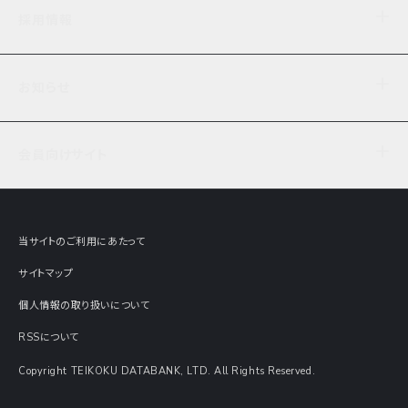
企業理念
TDB企業サーチ
ビジネスナレッジ
採用情報
事業内容
協力先専用コンテンツ
信用調査
ケーススタディ
お知らせ
データサービス
エピソードファイル
経営支援
社員インタビュー
ニュース
会社概要
仕事内容
会員向けサイト
セミナー情報
財務情報
募集要項・エントリー・マイページ
現在実施中のアンケート
全国事業所一覧
COSMOSNET
インターンシップ
共同研究実績
主要関連会社
TDB REPORT ONLINE
当サイトのご利用にあたって
動画でみる帝国データバンク
企業価値評価 Value Express
サイトマップ
数字でみる帝国データバンク
調査報告書に関するアンケート
個人情報の取り扱いについて
帝国データバンクの歴史
意外な所に帝国データバンク
RSSについて
Copyright TEIKOKU DATABANK, LTD. All Rights Reserved.