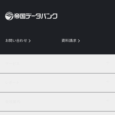
お問い合わせ
資料請求
サービス
目的からサービスを探す
レポート
サービス一覧を見る
TDB企業コード
倒産情報
データ連携サービス
会社案内
経済・経営
口座振替のご案内
業界動向