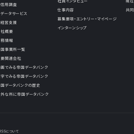
社員インタビュー
現在
信用調査
仕事内容
共同
データサービス
募集要項・エントリー・マイページ
経営支援
インターンシップ
会社概要
財務情報
全国事業所一覧
主要関連会社
動画でみる帝国データバンク
数字でみる帝国データバンク
帝国データバンクの歴史
意外な所に帝国データバンク
RSSについて