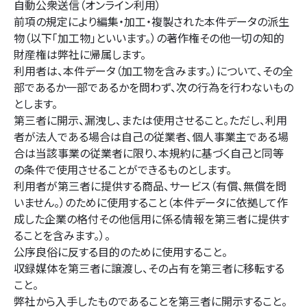
自動公衆送信（オンライン利用）
前項の規定により編集・加工・複製された本件データの派生
物（以下「加工物」といいます。）の著作権その他一切の知的
財産権は弊社に帰属します。
利用者は、本件データ（加工物を含みます。）について、その全
部であるか一部であるかを問わず、次の行為を行わないもの
とします。
第三者に開示、漏洩し、または使用させること。ただし、利用
者が法人である場合は自己の従業者、個人事業主である場
合は当該事業の従業者に限り、本規約に基づく自己と同等
の条件で使用させることができるものとします。
利用者が第三者に提供する商品、サービス（有償、無償を問
いません。）のために使用すること（本件データに依拠して作
成した企業の格付その他信用に係る情報を第三者に提供す
ることを含みます。）。
公序良俗に反する目的のために使用すること。
収録媒体を第三者に譲渡し、その占有を第三者に移転する
こと。
弊社から入手したものであることを第三者に開示すること。