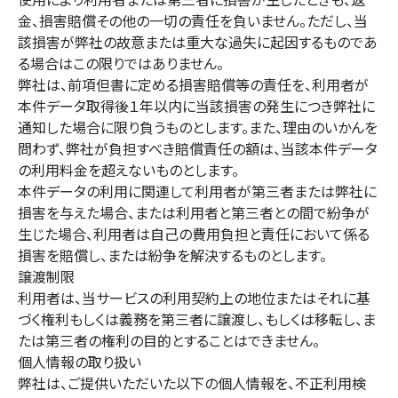
使用により利用者または第三者に損害が生じたときも、返
金、損害賠償その他の一切の責任を負いません。ただし、当
該損害が弊社の故意または重大な過失に起因するものであ
る場合はこの限りではありません。
弊社は、前項但書に定める損害賠償等の責任を、利用者が
本件データ取得後１年以内に当該損害の発生につき弊社に
通知した場合に限り負うものとします。また、理由のいかんを
問わず、弊社が負担すべき賠償責任の額は、当該本件データ
の利用料金を超えないものとします。
本件データの利用に関連して利用者が第三者または弊社に
損害を与えた場合、または利用者と第三者との間で紛争が
生じた場合、利用者は自己の費用負担と責任において係る
損害を賠償し、または紛争を解決するものとします。
譲渡制限
利用者は、当サービスの利用契約上の地位またはそれに基
づく権利もしくは義務を第三者に譲渡し、もしくは移転し、ま
たは第三者の権利の目的とすることはできません。
個人情報の取り扱い
弊社は、ご提供いただいた以下の個人情報を、不正利用検