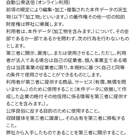
自動公衆送信（オンライン利用）
前項の規定により編集・加工・複製された本件データの派生
物（以下「加工物」といいます。）の著作権その他一切の知的
財産権は弊社に帰属します。
利用者は、本件データ（加工物を含みます。）について、その全
部であるか一部であるかを問わず、次の行為を行わないもの
とします。
第三者に開示、漏洩し、または使用させること。ただし、利用
者が法人である場合は自己の従業者、個人事業主である場
合は当該事業の従業者に限り、本規約に基づく自己と同等
の条件で使用させることができるものとします。
利用者が第三者に提供する商品、サービス（有償、無償を問
いません。）のために使用すること（本件データに依拠して作
成した企業の格付その他信用に係る情報を第三者に提供す
ることを含みます。）。
公序良俗に反する目的のために使用すること。
収録媒体を第三者に譲渡し、その占有を第三者に移転する
こと。
弊社から入手したものであることを第三者に開示すること。