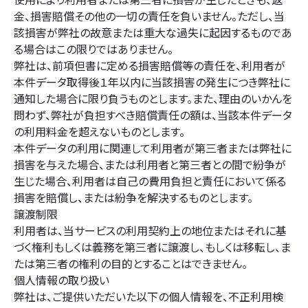
使用により利用者または第三者に損害が生じたときも、返
金、損害賠償その他の一切の責任を負いません。ただし、当
該損害が弊社の故意または重大な過失に起因するものであ
る場合はこの限りではありません。
弊社は、前項但書に定める損害賠償等の責任を、利用者が
本件データ取得後１年以内に当該損害の発生につき弊社に
通知した場合に限り負うものとします。また、理由のいかんを
問わず、弊社が負担すべき賠償責任の額は、当該本件データ
の利用料金を超えないものとします。
本件データの利用に関連して利用者が第三者または弊社に
損害を与えた場合、または利用者と第三者との間で紛争が
生じた場合、利用者は自己の費用負担と責任において係る
損害を賠償し、または紛争を解決するものとします。
譲渡制限
利用者は、当サービスの利用契約上の地位またはそれに基
づく権利もしくは義務を第三者に譲渡し、もしくは移転し、ま
たは第三者の権利の目的とすることはできません。
個人情報の取り扱い
弊社は、ご提供いただいた以下の個人情報を、不正利用検