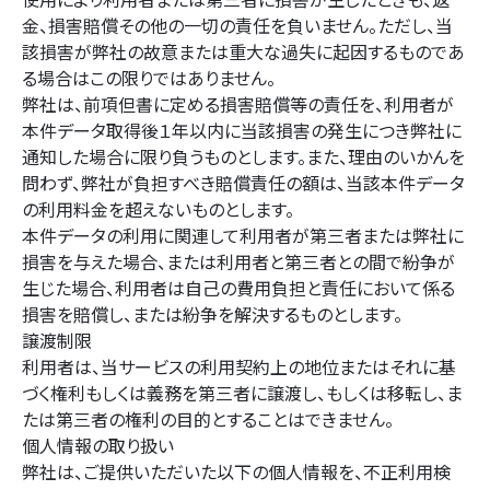
使用により利用者または第三者に損害が生じたときも、返
金、損害賠償その他の一切の責任を負いません。ただし、当
該損害が弊社の故意または重大な過失に起因するものであ
る場合はこの限りではありません。
弊社は、前項但書に定める損害賠償等の責任を、利用者が
本件データ取得後１年以内に当該損害の発生につき弊社に
通知した場合に限り負うものとします。また、理由のいかんを
問わず、弊社が負担すべき賠償責任の額は、当該本件データ
の利用料金を超えないものとします。
本件データの利用に関連して利用者が第三者または弊社に
損害を与えた場合、または利用者と第三者との間で紛争が
生じた場合、利用者は自己の費用負担と責任において係る
損害を賠償し、または紛争を解決するものとします。
譲渡制限
利用者は、当サービスの利用契約上の地位またはそれに基
づく権利もしくは義務を第三者に譲渡し、もしくは移転し、ま
たは第三者の権利の目的とすることはできません。
個人情報の取り扱い
弊社は、ご提供いただいた以下の個人情報を、不正利用検