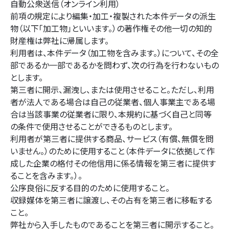
自動公衆送信（オンライン利用）
前項の規定により編集・加工・複製された本件データの派生
物（以下「加工物」といいます。）の著作権その他一切の知的
財産権は弊社に帰属します。
利用者は、本件データ（加工物を含みます。）について、その全
部であるか一部であるかを問わず、次の行為を行わないもの
とします。
第三者に開示、漏洩し、または使用させること。ただし、利用
者が法人である場合は自己の従業者、個人事業主である場
合は当該事業の従業者に限り、本規約に基づく自己と同等
の条件で使用させることができるものとします。
利用者が第三者に提供する商品、サービス（有償、無償を問
いません。）のために使用すること（本件データに依拠して作
成した企業の格付その他信用に係る情報を第三者に提供す
ることを含みます。）。
公序良俗に反する目的のために使用すること。
収録媒体を第三者に譲渡し、その占有を第三者に移転する
こと。
弊社から入手したものであることを第三者に開示すること。