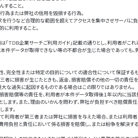
んすること。
行為または弊社の信用を毀損する行為。
を行うなど合理的な範囲を超えてアクセスを集中させサーバに負
的に利用すること。
は「TDB企業サーチご利用ガイド」記載の通りとし、利用者がこ
に本件データが取得できない等の不都合が生じた場合であっても、
性、完全性または特定の目的についての適合性について保証するも
三者に損害が生じたときも、返金、損害賠償その他の一切の責任を
大な過失に起因するものである場合はこの限りではありません。
る損害賠償等の責任を、利用者が本件データ取得後１年以内に当該
とします。また、理由のいかんを問わず、弊社が負担すべき賠償責
します。
して利用者が第三者または弊社に損害を与えた場合、または利用者
費用負担と責任において係る損害を賠償し、または紛争を解決する